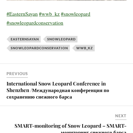
#EasternSayan
#wwb_kz
#snowleopard
#snowleopardconservation
EASTERNSAYAN
SNOWLEOPARD
SNOWLEOPARDCONSERVATION
WWB_KZ
PREVIOUS
International Snow Leopard Conference in
Shenzhen /Международная конференция по
сохранению снежного барса
NEXT
SMART-monitoring of Snow Leopard – SMART-
мониторинг снежного барса