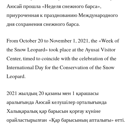
Аюсай прошла «Неделя снежного барса»,
приуроченная к празднованию Международного
дня сохранения снежного барса.
From October 20 to November 1, 2021, the «Week of
the Snow Leopard» took place at the Ayusai Visitor
Center, timed to coincide with the celebration of the
International Day for the Conservation of the Snow
Leopard.
2021 жылдың 20 қазаны мен 1 қарашасы
аралығында Аюсай келушілер орталығында
Халықаралық қар барысын қорғау күніне
орайластырылған «Қар барысының апталығы» өтті.