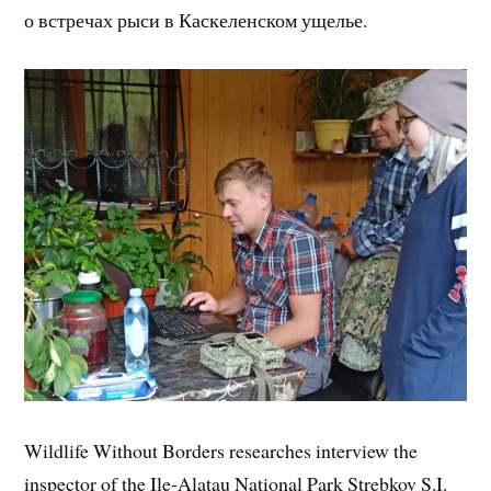
о встречах рыси в Каскеленском ущелье.
Wildlife Without Borders researches interview the
inspector of the Ile-Alatau National Park Strebkov S.I.