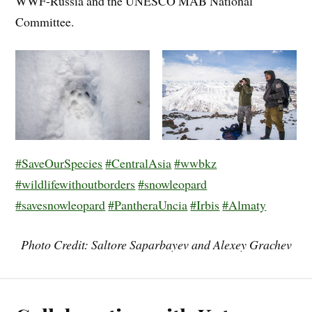
WWF-Russia and the UNESCO MAB National
Committee.
#SaveOurSpecies
#CentralAsia
#wwbkz
#wildlifewithoutborders
#snowleopard
#savesnowleopard
#PantheraUncia
#Irbis
#Almaty
Photo Credit: Saltore Saparbayev
and Alexey Grachev