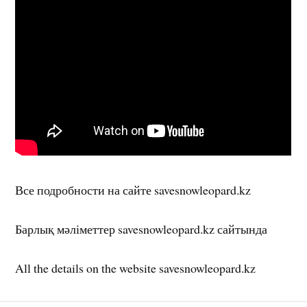
Все подробности на сайте savesnowleopard.kz
Барлық мәліметтер savesnowleopard.kz сайтында
All the details on the website savesnowleopard.kz