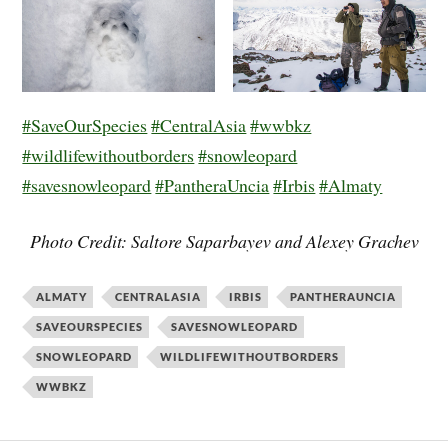
#SaveOurSpecies
#CentralAsia
#wwbkz
#wildlifewithoutborders
#snowleopard
#savesnowleopard
#PantheraUncia
#Irbis
#Almaty
Photo Credit: Saltore Saparbayev
and Alexey Grachev
ALMATY
CENTRALASIA
IRBIS
PANTHERAUNCIA
SAVEOURSPECIES
SAVESNOWLEOPARD
SNOWLEOPARD
WILDLIFEWITHOUTBORDERS
WWBKZ