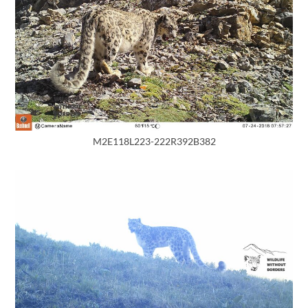
M2E118L223-222R392B382