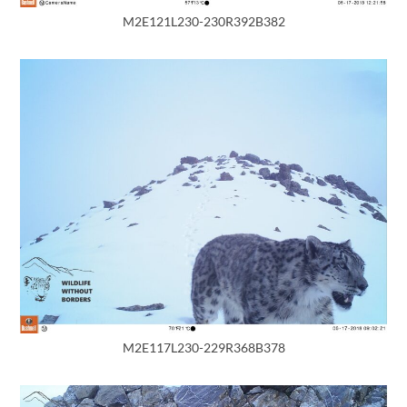
M2E121L230-230R392B382
M2E117L230-229R368B378