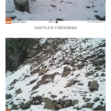
M2E97L178-178R392B362