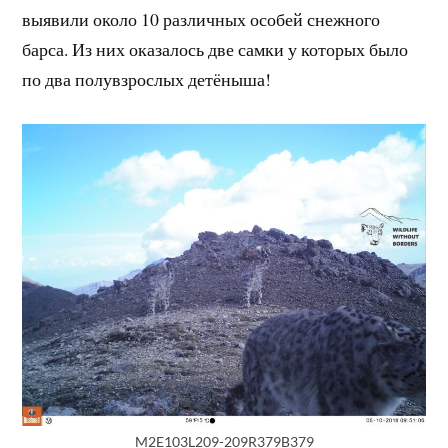
выявили около 10 различных особей снежного
барса. Из них оказалось две самки у которых было
по два полувзрослых детёныша!
M2E103L209-209R379B379