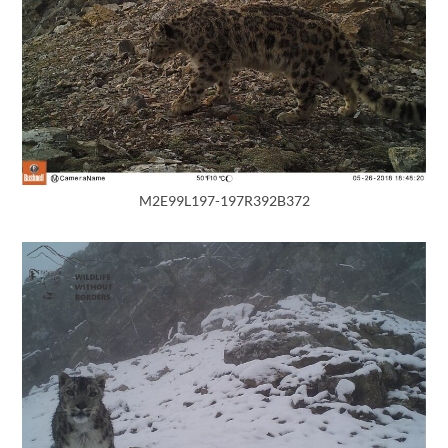
M2E99L197-197R392B372