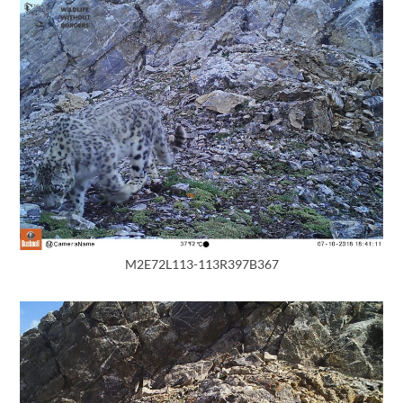
M2E72L113-113R397B367