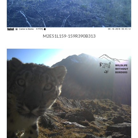
M2E51L159-159R390B313