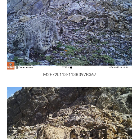
M2E72L113-113R397B367