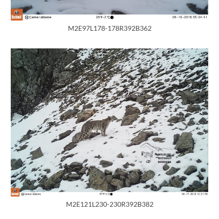
M2E97L178-178R392B362
M2E121L230-230R392B382