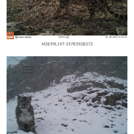
M2E99L197-197R392B372