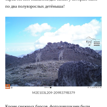
по два полувзрослых детёныша!
M2E103L209-209R379B379
Кроме снежных барсов, фотоловушками были