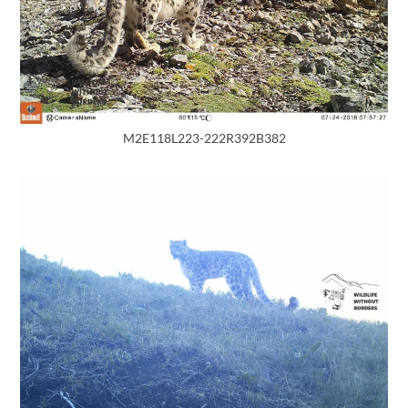
M2E118L223-222R392B382