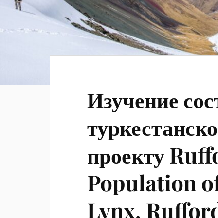
Изучение сос
туркестанско
проекту Ruff
Population o
Lynx, Ruffor