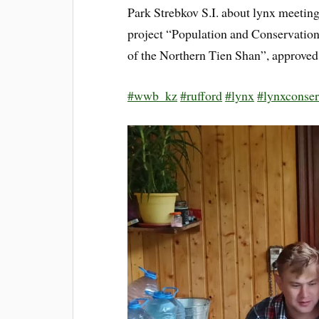
Park Strebkov S.I. about lynx meeting
project “Population and Conservation
of the Northern Tien Shan”, approved
#wwb_kz
#rufford
#lynx
#lynxconser