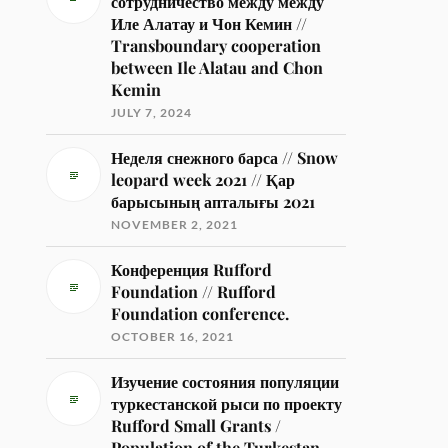
сотрудничество между между
Иле Алатау и Чон Кемин //
Transboundary cooperation
between Ile Alatau and Chon
Kemin
JULY 7, 2024
Неделя снежного барса // Snow
leopard week 2021 // Қар
барысының апталығы 2021
NOVEMBER 2, 2021
Конференция Rufford
Foundation // Rufford
Foundation conference.
OCTOBER 16, 2021
Изучение состояния популяции
туркестанской рыси по проекту
Rufford Small Grants /
Population of the Turkestan