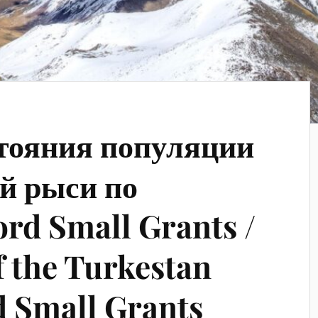
тояния популяции
й рыси по
ord Small Grants /
f the Turkestan
d Small Grants