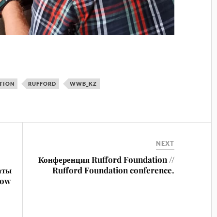
TION
RUFFORD
WWB_KZ
NEXT
Конференция Rufford Foundation //
аты
Rufford Foundation conference.
now