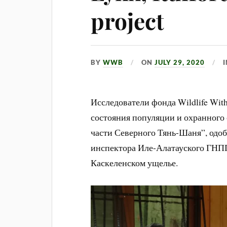
project
BY
WWB
ON
JULY 29, 2020
Исследователи фонда Wildlife With
состояния популяции и охранного 
части Северного Тянь-Шаня”, одоб
инспектора Иле-Алатауского ГНПП
Каскеленском ущелье.