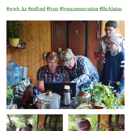
#wwb_kz
#rufford
#lynx
#lynxconservation
#IleAlatau