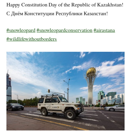
Happy Constitution Day of the Republic of Kazakhstan!
С Днём Конституции Республики Казахстан!
#snowleopard
#snowleopardconservation
#airastana
#wildlifewithoutborders