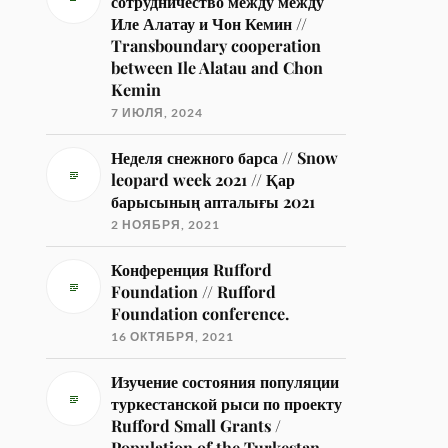
сотрудничество между между
Иле Алатау и Чон Кемин //
Transboundary cooperation
between Ile Alatau and Chon
Kemin
7 ИЮЛЯ, 2024
Неделя снежного барса // Snow
leopard week 2021 // Қар
барысының апталығы 2021
2 НОЯБРЯ, 2021
Конференция Rufford
Foundation // Rufford
Foundation conference.
16 ОКТЯБРЯ, 2021
Изучение состояния популяции
туркестанской рыси по проекту
Rufford Small Grants /
Population of the Turkestan