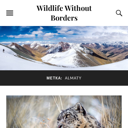
Wildlife Without
Borders
МЕТКА:
ALMATY