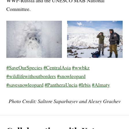
WWF-Russia and the UNESCO MAB National
Committee.
#SaveOurSpecies
#CentralAsia
#wwbkz
#wildlifewithoutborders
#snowleopard
#savesnowleopard
#PantheraUncia
#Irbis
#Almaty
Photo Credit: Saltore Saparbayev
and Alexey Grachev