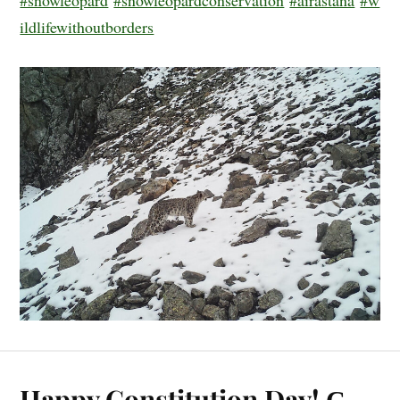
#snowleopard
#snowleopardconservation
#airastana
#w
ildlifewithoutborders
Happy Constitution Day! С