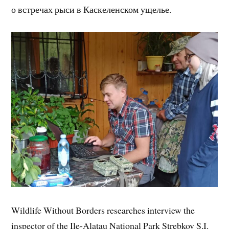
о встречах рыси в Каскеленском ущелье.
Wildlife Without Borders researches interview the
inspector of the Ile-Alatau National Park Strebkov S.I.