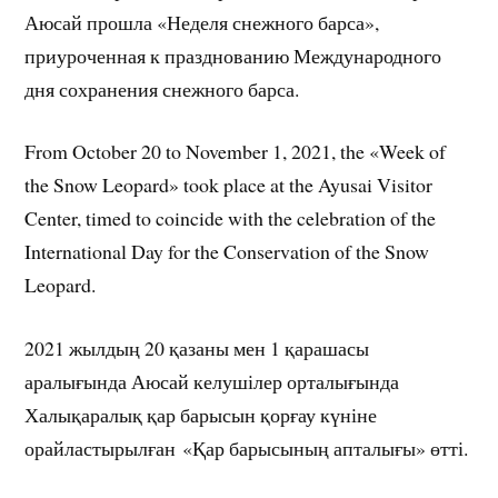
Аюсай прошла «Неделя снежного барса»,
приуроченная к празднованию Международного
дня сохранения снежного барса.
From October 20 to November 1, 2021, the «Week of
the Snow Leopard» took place at the Ayusai Visitor
Center, timed to coincide with the celebration of the
International Day for the Conservation of the Snow
Leopard.
2021 жылдың 20 қазаны мен 1 қарашасы
аралығында Аюсай келушілер орталығында
Халықаралық қар барысын қорғау күніне
орайластырылған «Қар барысының апталығы» өтті.