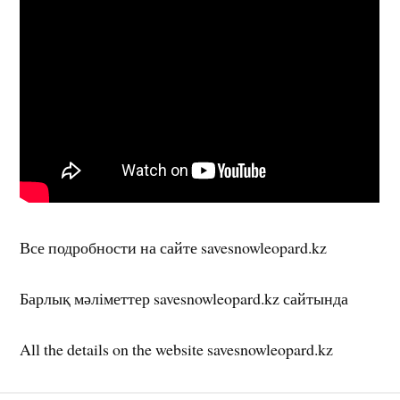
Все подробности на сайте savesnowleopard.kz
Барлық мәліметтер savesnowleopard.kz сайтында
All the details on the website savesnowleopard.kz