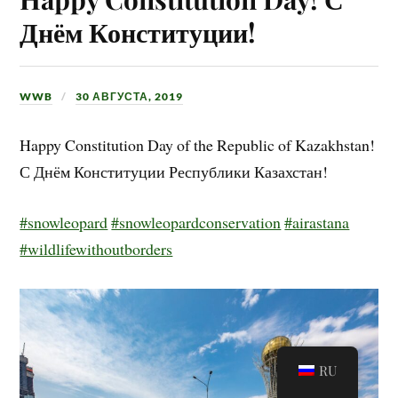
Днём Конституции!
WWB
30 АВГУСТА, 2019
Happy Constitution Day of the Republic of Kazakhstan!
С Днём Конституции Республики Казахстан!
#snowleopard
#snowleopardconservation
#airastana
#wildlifewithoutborders
RU