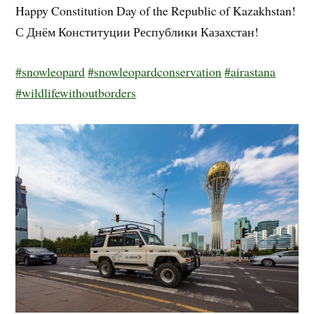
Happy Constitution Day of the Republic of Kazakhstan!
С Днём Конституции Республики Казахстан!
#snowleopard
#snowleopardconservation
#airastana
#wildlifewithoutborders