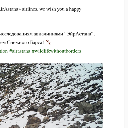
AirAstana» airlines, we wish you a happy
 исследованиям авиалиниями “ЭйрАстана”,
ём Снежного Барса!
tion
#airastana
#wildlifewithoutborders