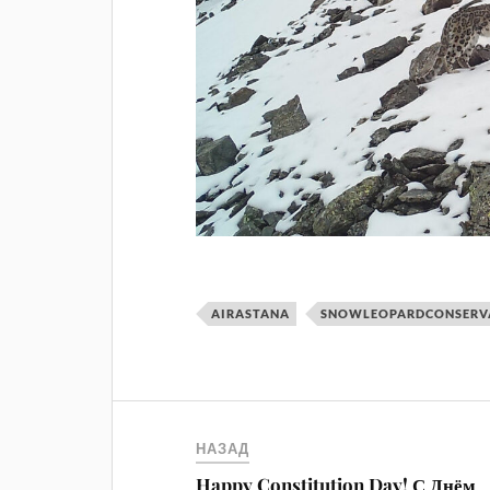
AIRASTANA
SNOWLEOPARDCONSERV
НАЗАД
Happy Constitution Day! С Днём