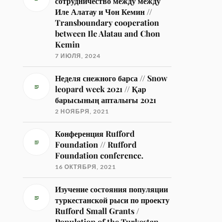
сотрудничество между между
Иле Алатау и Чон Кемин //
Transboundary cooperation
between Ile Alatau and Chon
Kemin
7 ИЮЛЯ, 2024
Неделя снежного барса // Snow
leopard week 2021 // Қар
барысының апталығы 2021
2 НОЯБРЯ, 2021
Конференция Rufford
Foundation // Rufford
Foundation conference.
16 ОКТЯБРЯ, 2021
Изучение состояния популяции
туркестанской рыси по проекту
Rufford Small Grants /
Population of the Turkestan