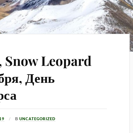
, Snow Leopard
бря, День
рса
19
В
UNCATEGORIZED