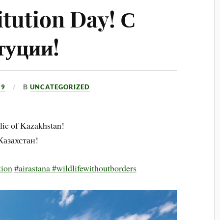
tution Day! С
туции!
19
В
UNCATEGORIZED
lic of Kazakhstan!
Казахстан!
tion
#airastana #wildlifewithoutborders