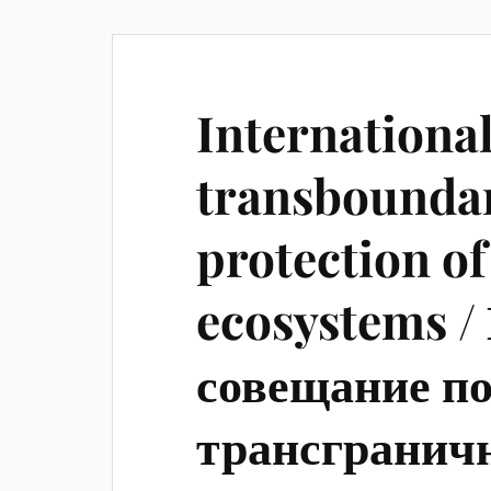
Internationa
transboundar
protection o
ecosystems 
совещание п
трансгранич