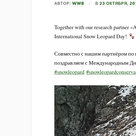
АВТОР:
WWB
В
23 ОКТЯБРЯ, 20
Together with our research partner «
International Snow Leopard Day!
Совместно с нашим партнёром по
поздравляем с Международным Дн
#snowleopard
#snowleopardconserva