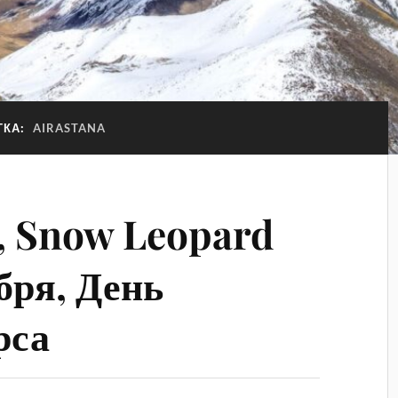
ТКА:
AIRASTANA
, Snow Leopard
бря, День
рса