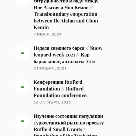
сотрудничество между между
Иле Алатау и Чон Кемин //
Transboundary cooperation
between Ile Alatau and Chon
Kemin
7 ИЮЛЯ, 2024
Неделя снежного барса // Snow
leopard week 2021 // Қар
барысының апталығы 2021
2 НОЯБРЯ, 2021
Конференция Rufford
Foundation // Rufford
Foundation conference.
16 ОКТЯБРЯ, 2021
Изучение состояния популяции
туркестанской рыси по проекту
Rufford Small Grants /
Population of the Turkestan