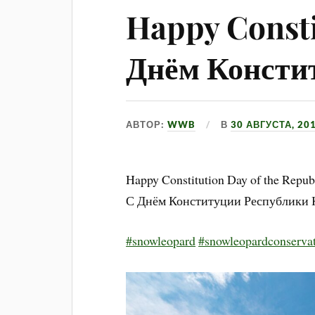
Happy Consti
Днём Консти
АВТОР:
WWB
В
30 АВГУСТА, 20
Happy Constitution Day of the Repub
С Днём Конституции Республики 
#snowleopard
#snowleopardconserva