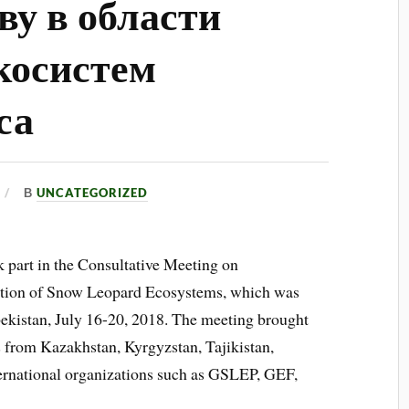
ву в области
косистем
са
В
UNCATEGORIZED
 part in the Consultative Meeting on
ction of Snow Leopard Ecosystems, which was
bekistan, July 16-20, 2018. The meeting brought
s from Kazakhstan, Kyrgyzstan, Tajikistan,
ternational organizations such as GSLEP, GEF,