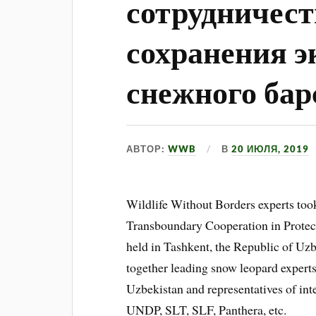
сотрудничест
сохранения э
снежного бар
АВТОР:
WWB
В
20 ИЮЛЯ, 2019
Wildlife Without Borders experts took
Transboundary Cooperation in Prote
held in Tashkent, the Republic of Uz
together leading snow leopard expert
Uzbekistan and representatives of in
UNDP, SLT, SLF, Panthera, etc.