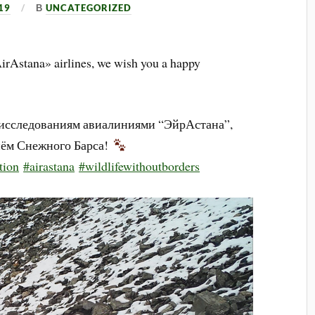
19
В
UNCATEGORIZED
AirAstana» airlines, we wish you a happy
 исследованиям авиалиниями “ЭйрАстана”,
ём Снежного Барса!
tion
#airastana
#wildlifewithoutborders