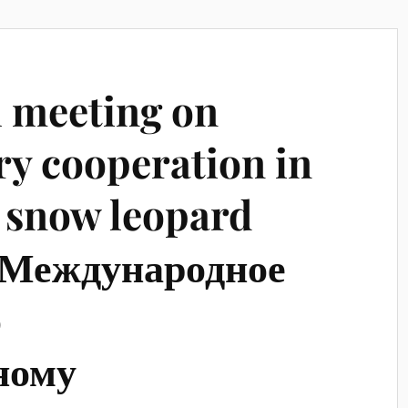
l meeting on
y cooperation in
f snow leopard
/ Международное
о
ному