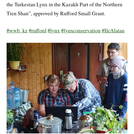
the Turkestan Lynx in the Kazakh Part of the Northern
Tien Shan”, approved by Rufford Small Grant.
#wwb_kz
#rufford
#lynx
#lynxconservation
#IleAlatau