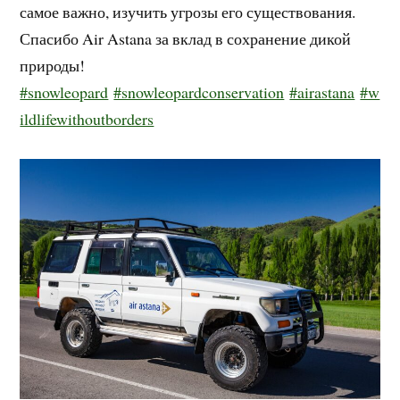
самое важно, изучить угрозы его существования.
Спасибо Air Astana за вклад в сохранение дикой
природы!
#snowleopard
#snowleopardconservation
#airastana
#w
ildlifewithoutborders