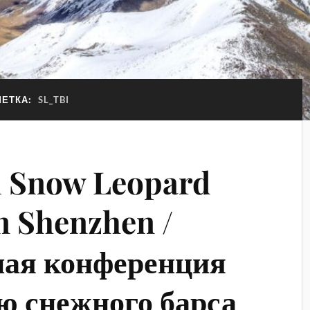
МЕТКА:
SL_TBI
l Snow Leopard
n Shenzhen /
ая конференция
ю снежного барса