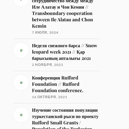
сотрудничество между между
Иле Алатау и Чон Кемин //
Transboundary cooperation
between Ile Alatau and Chon
Kemin
7 ИЮЛЯ, 2024
Неделя снежного барса // Snow
leopard week 2021 // Қар
барысының апталығы 2021
2 НОЯБРЯ, 2021
Конференция Rufford
Foundation // Rufford
Foundation conference.
16 ОКТЯБРЯ, 2021
Изучение состояния популяции
туркестанской рыси по проекту
Rufford Small Grants /
Population of the Turkestan