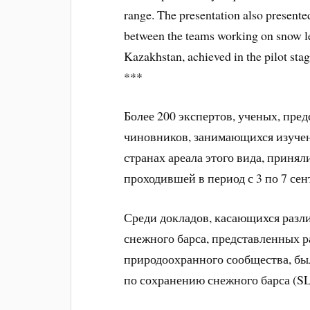
range. The presentation also presented
between the teams working on snow l
Kazakhstan, achieved in the pilot sta
***
Более 200 экспертов, ученых, пре
чиновников, занимающихся изучен
странах ареала этого вида, приня
проходившей в период с 3 по 7 сен
Среди докладов, касающихся разл
снежного барса, представленных 
природоохранного сообщества, бы
по сохранению снежного барса (SL