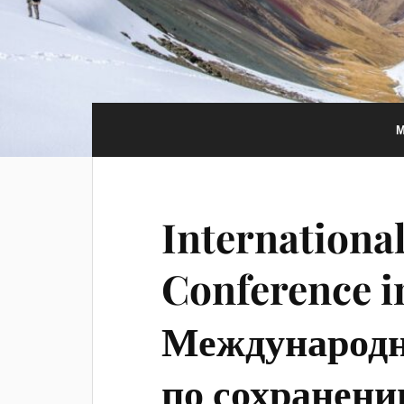
Internationa
Conference i
Международн
по сохранени