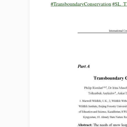
#TransboundaryConservation
#SL_T