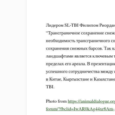
Лидером SL-TBI Филипом Риордано
“Трансграничное сохранение снеж
необходимость трансграничного с
сохранения снежных барсов. Так 
ландшафтами является ключевым т
пределах его ареала. В презентац
успешного сотрудничества между
в Китае, Кыргызстане и Казахстан
TBI.
Photo from
https://animaldialogue.o
forum/?fbclid=IwAR0kAg44xr8Am-