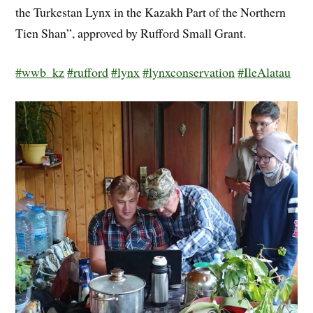
the Turkestan Lynx in the Kazakh Part of the Northern
Tien Shan”, approved by Rufford Small Grant.
#wwb_kz
#rufford
#lynx
#lynxconservation
#IleAlatau