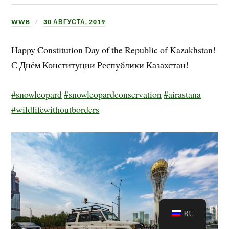
WWB
30 АВГУСТА, 2019
Happy Constitution Day of the Republic of Kazakhstan!
С Днём Конституции Республики Казахстан!
#snowleopard
#snowleopardconservation
#airastana
#wildlifewithoutborders
RU