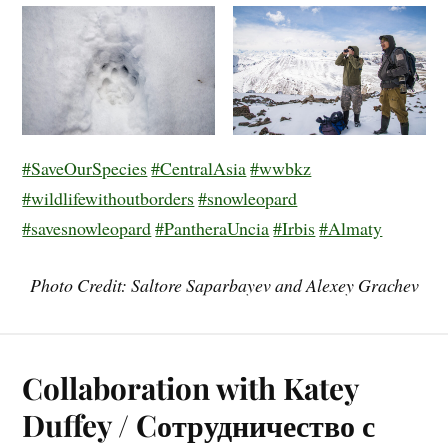
#SaveOurSpecies
#CentralAsia
#wwbkz
#wildlifewithoutborders
#snowleopard
#savesnowleopard
#PantheraUncia
#Irbis
#Almaty
Photo Credit: Saltore Saparbayev
and Alexey Grachev
Collaboration with Katey
Duffey / Cотрудничество с