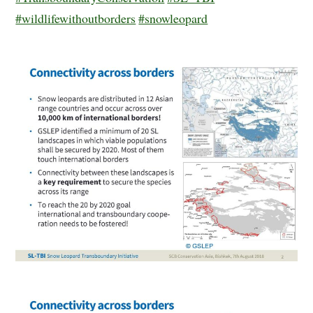
#wildlifewithoutborders
#snowleopard