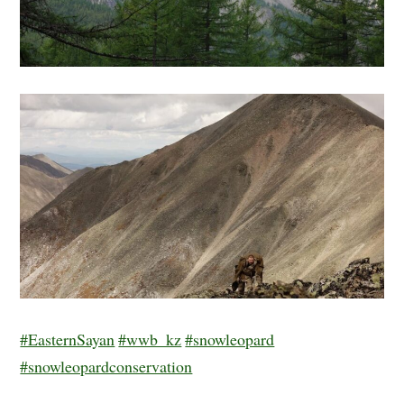
#EasternSayan
#wwb_kz
#snowleopard
#snowleopardconservation