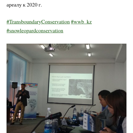
ареалу к 2020 г.
#TransboundaryConservation
#wwb_kz
#snowleopardconservation