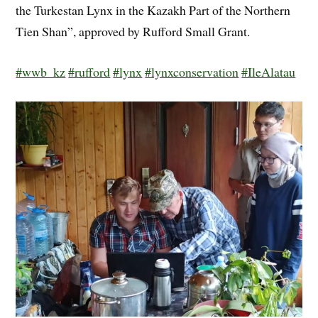
the Turkestan Lynx in the Kazakh Part of the Northern
Tien Shan”, approved by Rufford Small Grant.
#wwb_kz
#rufford
#lynx
#lynxconservation
#IleAlatau